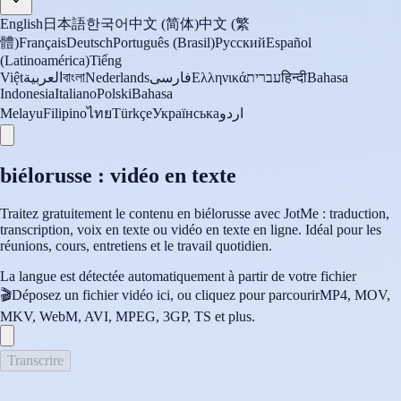
English
日本語
한국어
中文 (简体)
中文 (繁
體)
Français
Deutsch
Português (Brasil)
Русский
Español
(Latinoamérica)
Tiếng
Việt
العربية
বাংলা
Nederlands
فارسی
Ελληνικά
עברית
हिन्दी
Bahasa
Indonesia
Italiano
Polski
Bahasa
Melayu
Filipino
ไทย
Türkçe
Українська
اردو
biélorusse : vidéo en texte
Traitez gratuitement le contenu en biélorusse avec JotMe : traduction,
transcription, voix en texte ou vidéo en texte en ligne. Idéal pour les
réunions, cours, entretiens et le travail quotidien.
La langue est détectée automatiquement à partir de votre fichier
🎬
Déposez un fichier vidéo ici, ou cliquez pour parcourir
MP4, MOV,
MKV, WebM, AVI, MPEG, 3GP, TS et plus.
Transcrire