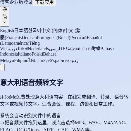
博客
企业版
登录
下载应用
简
English
日本語
한국어
中文 (简体)
中文 (繁
體)
Français
Deutsch
Português (Brasil)
Русский
Español
(Latinoamérica)
Tiếng
Việt
العربية
বাংলা
Nederlands
فارسی
Ελληνικά
עברית
हिन्दी
Bahasa
Indonesia
Italiano
Polski
Bahasa
Melayu
Filipino
ไทย
Türkçe
Українська
اردو
意大利语音频转文字
用JotMe免费处理意大利语内容，在线完成翻译、转录、语音转
文字或视频转文字。适合会议、课程、访谈和日常工作。
系统会自动识别文件中的语言
📁
把音频文件拖到这里，或点击选择
MP3、WAV、M4A/AAC、
FLAC、OGG/Opus、AIFF、CAF、WMA 等。