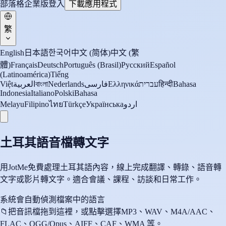
部落格
企業版
登入
下載應用程式
繁
English
日本語
한국어
中文 (简体)
中文 (繁
體)
Français
Deutsch
Português (Brasil)
Русский
Español
(Latinoamérica)
Tiếng
Việt
العربية
বাংলা
Nederlands
فارسی
Ελληνικά
עברית
हिन्दी
Bahasa
Indonesia
Italiano
Polski
Bahasa
Melayu
Filipino
ไทย
Türkçe
Українська
اردو
土耳其語音檔轉文字
用JotMe免費處理土耳其語內容，線上完成翻譯、轉錄、語音轉
文字或影片轉文字。適合會議、課程、訪談和日常工作。
系統會自動偵測檔案中的語言
📁
把音訊檔拖到這裡，或點擊選擇
MP3、WAV、M4A/AAC、
FLAC、OGG/Opus、AIFF、CAF、WMA 等。