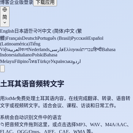
博客
企业版
登录
下载应用
简
English
日本語
한국어
中文 (简体)
中文 (繁
體)
Français
Deutsch
Português (Brasil)
Русский
Español
(Latinoamérica)
Tiếng
Việt
العربية
বাংলা
Nederlands
فارسی
Ελληνικά
עברית
हिन्दी
Bahasa
Indonesia
Italiano
Polski
Bahasa
Melayu
Filipino
ไทย
Türkçe
Українська
اردو
土耳其语音频转文字
用JotMe免费处理土耳其语内容，在线完成翻译、转录、语音转
文字或视频转文字。适合会议、课程、访谈和日常工作。
系统会自动识别文件中的语言
📁
把音频文件拖到这里，或点击选择
MP3、WAV、M4A/AAC、
FLAC、OGG/Opus、AIFF、CAF、WMA 等。