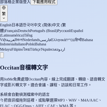
部落格
企業版
登入
下載應用程式
繁
English
日本語
한국어
中文 (简体)
中文 (繁
體)
Français
Deutsch
Português (Brasil)
Русский
Español
(Latinoamérica)
Tiếng
Việt
العربية
বাংলা
Nederlands
فارسی
Ελληνικά
עברית
हिन्दी
Bahasa
Indonesia
Italiano
Polski
Bahasa
Melayu
Filipino
ไทย
Türkçe
Українська
اردو
Occitan音檔轉文字
用JotMe免費處理Occitan內容，線上完成翻譯、轉錄、語音轉文
字或影片轉文字。適合會議、課程、訪談和日常工作。
系統會自動偵測檔案中的語言
📁
把音訊檔拖到這裡，或點擊選擇
MP3、WAV、M4A/AAC、
FLAC、OGG/Opus、AIFF、CAF、WMA 等。