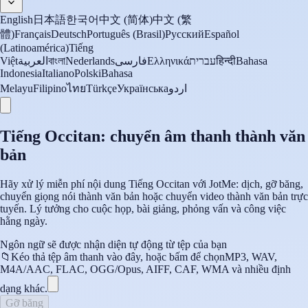
English
日本語
한국어
中文 (简体)
中文 (繁
體)
Français
Deutsch
Português (Brasil)
Русский
Español
(Latinoamérica)
Tiếng
Việt
العربية
বাংলা
Nederlands
فارسی
Ελληνικά
עברית
हिन्दी
Bahasa
Indonesia
Italiano
Polski
Bahasa
Melayu
Filipino
ไทย
Türkçe
Українська
اردو
Tiếng Occitan: chuyển âm thanh thành văn
bản
Hãy xử lý miễn phí nội dung Tiếng Occitan với JotMe: dịch, gỡ băng,
chuyển giọng nói thành văn bản hoặc chuyển video thành văn bản trực
tuyến. Lý tưởng cho cuộc họp, bài giảng, phỏng vấn và công việc
hằng ngày.
Ngôn ngữ sẽ được nhận diện tự động từ tệp của bạn
📁
Kéo thả tệp âm thanh vào đây, hoặc bấm để chọn
MP3, WAV,
M4A/AAC, FLAC, OGG/Opus, AIFF, CAF, WMA và nhiều định
dạng khác.
Gỡ băng