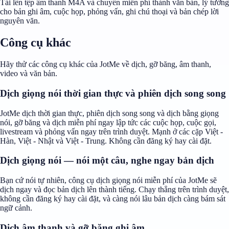
Tải lên tệp âm thanh M4A và chuyển miễn phí thành văn bản, lý tưởng
cho bản ghi âm, cuộc họp, phỏng vấn, ghi chú thoại và bản chép lời
nguyên văn.
Công cụ khác
Hãy thử các công cụ khác của JotMe về dịch, gỡ băng, âm thanh,
video và văn bản.
Dịch giọng nói thời gian thực và phiên dịch song song
JotMe dịch thời gian thực, phiên dịch song song và dịch bằng giọng
nói, gỡ băng và dịch miễn phí ngay lập tức các cuộc họp, cuộc gọi,
livestream và phỏng vấn ngay trên trình duyệt. Mạnh ở các cặp Việt -
Hàn, Việt - Nhật và Việt - Trung. Không cần đăng ký hay cài đặt.
Dịch giọng nói — nói một câu, nghe ngay bản dịch
Bạn cứ nói tự nhiên, công cụ dịch giọng nói miễn phí của JotMe sẽ
dịch ngay và đọc bản dịch lên thành tiếng. Chạy thẳng trên trình duyệt,
không cần đăng ký hay cài đặt, và càng nói lâu bản dịch càng bám sát
ngữ cảnh.
Dịch âm thanh và gỡ băng ghi âm