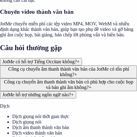
không cần cài đặt.
Chuyển video thành văn bản
JotMe chuyển miễn phí các tệp video MP4, MOV, WebM và nhiều
định dạng khác thành văn bản, giúp bạn tạo phụ đề video và gỡ băng
ghi âm cuộc họp, bài giảng, bản chép lời phỏng vấn và biên bản.
Câu hỏi thường gặp
JotMe có hỗ trợ Tiếng Occitan không?
+
Công cụ chuyển âm thanh thành văn bản của JotMe có tốn phí
không?
+
Công cụ chuyển âm thanh thành văn bản có phù hợp cho cuộc họp
và bản ghi âm không?
+
JotMe hỗ trợ những ngôn ngữ nào?
+
Dịch
Dịch giọng nói thời gian thực
Dịch giọng nói
Dịch âm thanh thành văn bản
Dịch video thành văn bản