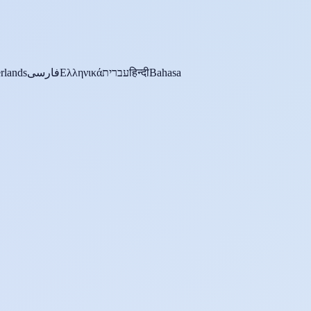
rlands
فارسی
Ελληνικά
עברית
हिन्दी
Bahasa