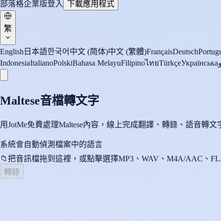
部落格
企業版
登入
下載應用程式
繁
English
日本語
한국어
中文 (简体)
中文 (繁體)
Français
Deutsch
Portugu
Indonesia
Italiano
Polski
Bahasa Melayu
Filipino
ไทย
Türkçe
Українська
Maltese音檔轉文字
用JotMe免費處理Maltese內容，線上完成翻譯、轉錄、語
系統會自動偵測檔案中的語言
📁
把音訊檔拖到這裡，或點擊選擇
MP3、WAV、M4A/AAC、FL
轉錄