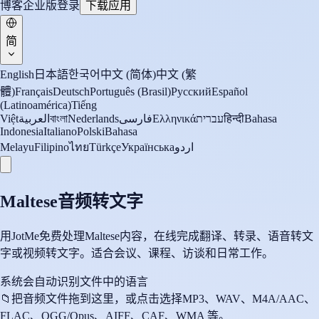
博客
企业版
登录
下载应用
简
English
日本語
한국어
中文 (简体)
中文 (繁
體)
Français
Deutsch
Português (Brasil)
Русский
Español
(Latinoamérica)
Tiếng
Việt
العربية
বাংলা
Nederlands
فارسی
Ελληνικά
עברית
हिन्दी
Bahasa
Indonesia
Italiano
Polski
Bahasa
Melayu
Filipino
ไทย
Türkçe
Українська
اردو
Maltese音频转文字
用JotMe免费处理Maltese内容，在线完成翻译、转录、语音转文
字或视频转文字。适合会议、课程、访谈和日常工作。
系统会自动识别文件中的语言
📁
把音频文件拖到这里，或点击选择
MP3、WAV、M4A/AAC、
FLAC、OGG/Opus、AIFF、CAF、WMA 等。