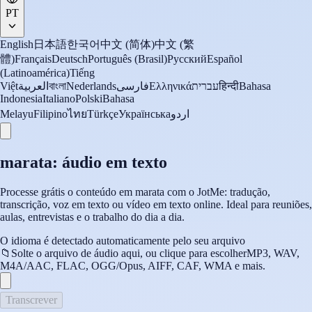
PT
English
日本語
한국어
中文 (简体)
中文 (繁
體)
Français
Deutsch
Português (Brasil)
Русский
Español
(Latinoamérica)
Tiếng
Việt
العربية
বাংলা
Nederlands
فارسی
Ελληνικά
עברית
हिन्दी
Bahasa
Indonesia
Italiano
Polski
Bahasa
Melayu
Filipino
ไทย
Türkçe
Українська
اردو
marata: áudio em texto
Processe grátis o conteúdo em marata com o JotMe: tradução,
transcrição, voz em texto ou vídeo em texto online. Ideal para reuniões,
aulas, entrevistas e o trabalho do dia a dia.
O idioma é detectado automaticamente pelo seu arquivo
📁
Solte o arquivo de áudio aqui, ou clique para escolher
MP3, WAV,
M4A/AAC, FLAC, OGG/Opus, AIFF, CAF, WMA e mais.
Transcrever