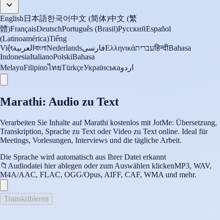
English
日本語
한국어
中文 (简体)
中文 (繁
體)
Français
Deutsch
Português (Brasil)
Русский
Español
(Latinoamérica)
Tiếng
Việt
العربية
বাংলা
Nederlands
فارسی
Ελληνικά
עברית
हिन्दी
Bahasa
Indonesia
Italiano
Polski
Bahasa
Melayu
Filipino
ไทย
Türkçe
Українська
اردو
Marathi: Audio zu Text
Verarbeiten Sie Inhalte auf Marathi kostenlos mit JotMe: Übersetzung,
Transkription, Sprache zu Text oder Video zu Text online. Ideal für
Meetings, Vorlesungen, Interviews und die tägliche Arbeit.
Die Sprache wird automatisch aus Ihrer Datei erkannt
📁
Audiodatei hier ablegen oder zum Auswählen klicken
MP3, WAV,
M4A/AAC, FLAC, OGG/Opus, AIFF, CAF, WMA und mehr.
Transkribieren