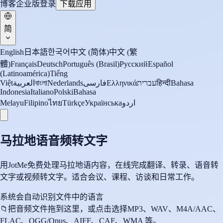
博客
企业版
登录
下载应用
简
English
日本語
한국어
中文 (简体)
中文 (繁
體)
Français
Deutsch
Português (Brasil)
Русский
Español
(Latinoamérica)
Tiếng
Việt
العربية
বাংলা
Nederlands
فارسی
Ελληνικά
עברית
हिन्दी
Bahasa
Indonesia
Italiano
Polski
Bahasa
Melayu
Filipino
ไทย
Türkçe
Українська
اردو
马拉地语音频转文字
用JotMe免费处理马拉地语内容，在线完成翻译、转录、语音转
文字或视频转文字。适合会议、课程、访谈和日常工作。
系统会自动识别文件中的语言
📁
把音频文件拖到这里，或点击选择
MP3、WAV、M4A/AAC、
FLAC、OGG/Opus、AIFF、CAF、WMA 等。