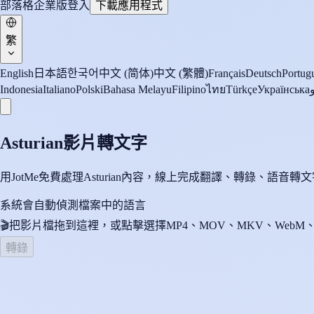
部落格
企業版
登入
下載應用程式
繁
English
日本語
한국어
中文 (简体)
中文 (繁體)
Français
Deutsch
Portugu
Indonesia
Italiano
Polski
Bahasa Melayu
Filipino
ไทย
Türkçe
Українська
Asturian影片轉文字
用JotMe免費處理Asturian內容，線上完成翻譯、轉錄、
系統會自動偵測檔案中的語言
🎬
把影片檔拖到這裡，或點擊選擇
MP4、MOV、MKV、WebM、
轉錄