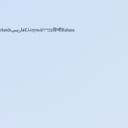
rlands
فارسی
Ελληνικά
עברית
हिन्दी
Bahasa