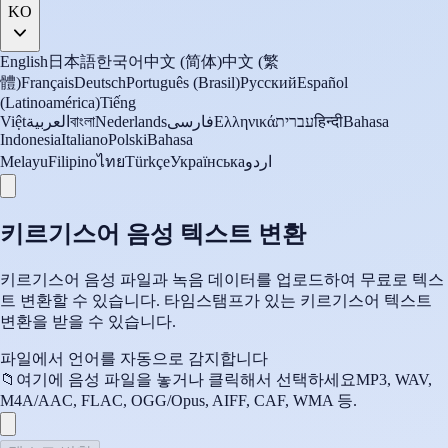
KO
English
日本語
한국어
中文 (简体)
中文 (繁
體)
Français
Deutsch
Português (Brasil)
Русский
Español
(Latinoamérica)
Tiếng
Việt
العربية
বাংলা
Nederlands
فارسی
Ελληνικά
עברית
हिन्दी
Bahasa
Indonesia
Italiano
Polski
Bahasa
Melayu
Filipino
ไทย
Türkçe
Українська
اردو
키르기스어 음성 텍스트 변환
키르기스어 음성 파일과 녹음 데이터를 업로드하여 무료로 텍스
트 변환할 수 있습니다. 타임스탬프가 있는 키르기스어 텍스트
변환을 받을 수 있습니다.
파일에서 언어를 자동으로 감지합니다
📁
여기에 음성 파일을 놓거나 클릭해서 선택하세요
MP3, WAV,
M4A/AAC, FLAC, OGG/Opus, AIFF, CAF, WMA 등.