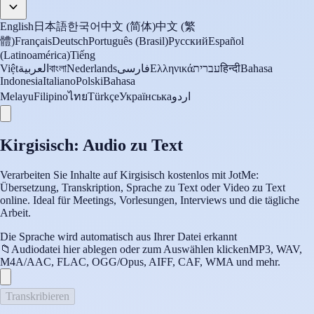
English
日本語
한국어
中文 (简体)
中文 (繁
體)
Français
Deutsch
Português (Brasil)
Русский
Español
(Latinoamérica)
Tiếng
Việt
العربية
বাংলা
Nederlands
فارسی
Ελληνικά
עברית
हिन्दी
Bahasa
Indonesia
Italiano
Polski
Bahasa
Melayu
Filipino
ไทย
Türkçe
Українська
اردو
Kirgisisch: Audio zu Text
Verarbeiten Sie Inhalte auf Kirgisisch kostenlos mit JotMe:
Übersetzung, Transkription, Sprache zu Text oder Video zu Text
online. Ideal für Meetings, Vorlesungen, Interviews und die tägliche
Arbeit.
Die Sprache wird automatisch aus Ihrer Datei erkannt
📁
Audiodatei hier ablegen oder zum Auswählen klicken
MP3, WAV,
M4A/AAC, FLAC, OGG/Opus, AIFF, CAF, WMA und mehr.
Transkribieren