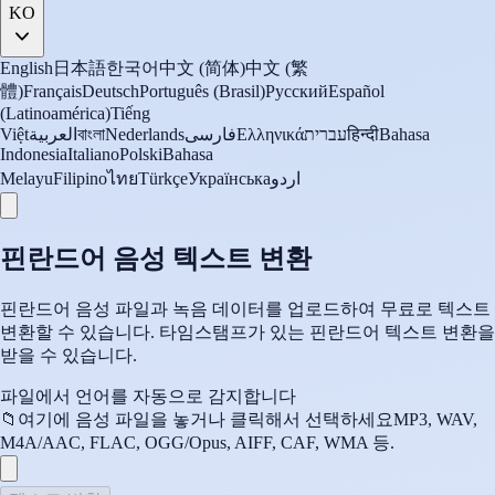
KO
English
日本語
한국어
中文 (简体)
中文 (繁
體)
Français
Deutsch
Português (Brasil)
Русский
Español
(Latinoamérica)
Tiếng
Việt
العربية
বাংলা
Nederlands
فارسی
Ελληνικά
עברית
हिन्दी
Bahasa
Indonesia
Italiano
Polski
Bahasa
Melayu
Filipino
ไทย
Türkçe
Українська
اردو
핀란드어 음성 텍스트 변환
핀란드어 음성 파일과 녹음 데이터를 업로드하여 무료로 텍스트
변환할 수 있습니다. 타임스탬프가 있는 핀란드어 텍스트 변환을
받을 수 있습니다.
파일에서 언어를 자동으로 감지합니다
📁
여기에 음성 파일을 놓거나 클릭해서 선택하세요
MP3, WAV,
M4A/AAC, FLAC, OGG/Opus, AIFF, CAF, WMA 등.