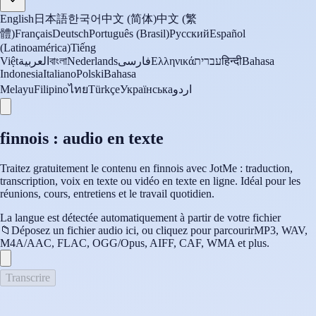
English
日本語
한국어
中文 (简体)
中文 (繁
體)
Français
Deutsch
Português (Brasil)
Русский
Español
(Latinoamérica)
Tiếng
Việt
العربية
বাংলা
Nederlands
فارسی
Ελληνικά
עברית
हिन्दी
Bahasa
Indonesia
Italiano
Polski
Bahasa
Melayu
Filipino
ไทย
Türkçe
Українська
اردو
finnois : audio en texte
Traitez gratuitement le contenu en finnois avec JotMe : traduction,
transcription, voix en texte ou vidéo en texte en ligne. Idéal pour les
réunions, cours, entretiens et le travail quotidien.
La langue est détectée automatiquement à partir de votre fichier
📁
Déposez un fichier audio ici, ou cliquez pour parcourir
MP3, WAV,
M4A/AAC, FLAC, OGG/Opus, AIFF, CAF, WMA et plus.
Transcrire