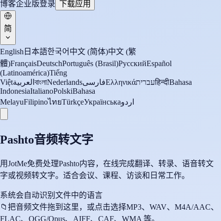
博客
企业版
登录
下载应用
简
English
日本語
한국어
中文 (简体)
中文 (繁
體)
Français
Deutsch
Português (Brasil)
Русский
Español
(Latinoamérica)
Tiếng
Việt
العربية
বাংলা
Nederlands
فارسی
Ελληνικά
עברית
हिन्दी
Bahasa
Indonesia
Italiano
Polski
Bahasa
Melayu
Filipino
ไทย
Türkçe
Українська
اردو
Pashto音频转文字
用JotMe免费处理Pashto内容，在线完成翻译、转录、语音转文
字或视频转文字。适合会议、课程、访谈和日常工作。
系统会自动识别文件中的语言
📁
把音频文件拖到这里，或点击选择
MP3、WAV、M4A/AAC、
FLAC、OGG/Opus、AIFF、CAF、WMA 等。