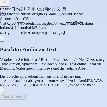
English
日本語
한국어
中文 (简体)
中文 (繁
體)
Français
Deutsch
Português (Brasil)
Русский
Español
(Latinoamérica)
Tiếng
Việt
العربية
বাংলা
Nederlands
فارسی
Ελληνικά
עברית
हिन्दी
Bahasa
Indonesia
Italiano
Polski
Bahasa
Melayu
Filipino
ไทย
Türkçe
Українська
اردو
Paschtu: Audio zu Text
Verarbeiten Sie Inhalte auf Paschtu kostenlos mit JotMe: Übersetzung,
Transkription, Sprache zu Text oder Video zu Text online. Ideal für
Meetings, Vorlesungen, Interviews und die tägliche Arbeit.
Die Sprache wird automatisch aus Ihrer Datei erkannt
📁
Audiodatei hier ablegen oder zum Auswählen klicken
MP3, WAV,
M4A/AAC, FLAC, OGG/Opus, AIFF, CAF, WMA und mehr.
Transkribieren