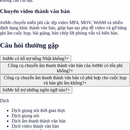
không cần cài đặt.
Chuyển video thành văn bản
JotMe chuyển miễn phí các tệp video MP4, MOV, WebM và nhiều
định dạng khác thành văn bản, giúp bạn tạo phụ đề video và gỡ băng
ghi âm cuộc họp, bài giảng, bản chép lời phỏng vấn và biên bản.
Câu hỏi thường gặp
JotMe có hỗ trợ tiếng Nhật không?
+
Công cụ chuyển âm thanh thành văn bản của JotMe có tốn phí
không?
+
Công cụ chuyển âm thanh thành văn bản có phù hợp cho cuộc họp
và bản ghi âm không?
+
JotMe hỗ trợ những ngôn ngữ nào?
+
Dịch
Dịch giọng nói thời gian thực
Dịch giọng nói
Dịch âm thanh thành văn bản
Dịch video thành văn bản