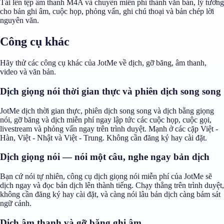
Tải lên tệp âm thanh M4A và chuyển miễn phí thành văn bản, lý tưởng
cho bản ghi âm, cuộc họp, phỏng vấn, ghi chú thoại và bản chép lời
nguyên văn.
Công cụ khác
Hãy thử các công cụ khác của JotMe về dịch, gỡ băng, âm thanh,
video và văn bản.
Dịch giọng nói thời gian thực và phiên dịch song song
JotMe dịch thời gian thực, phiên dịch song song và dịch bằng giọng
nói, gỡ băng và dịch miễn phí ngay lập tức các cuộc họp, cuộc gọi,
livestream và phỏng vấn ngay trên trình duyệt. Mạnh ở các cặp Việt -
Hàn, Việt - Nhật và Việt - Trung. Không cần đăng ký hay cài đặt.
Dịch giọng nói — nói một câu, nghe ngay bản dịch
Bạn cứ nói tự nhiên, công cụ dịch giọng nói miễn phí của JotMe sẽ
dịch ngay và đọc bản dịch lên thành tiếng. Chạy thẳng trên trình duyệt,
không cần đăng ký hay cài đặt, và càng nói lâu bản dịch càng bám sát
ngữ cảnh.
Dịch âm thanh và gỡ băng ghi âm