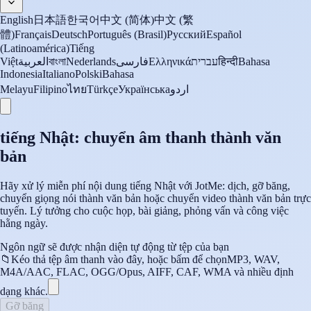
English
日本語
한국어
中文 (简体)
中文 (繁
體)
Français
Deutsch
Português (Brasil)
Русский
Español
(Latinoamérica)
Tiếng
Việt
العربية
বাংলা
Nederlands
فارسی
Ελληνικά
עברית
हिन्दी
Bahasa
Indonesia
Italiano
Polski
Bahasa
Melayu
Filipino
ไทย
Türkçe
Українська
اردو
tiếng Nhật: chuyển âm thanh thành văn
bản
Hãy xử lý miễn phí nội dung tiếng Nhật với JotMe: dịch, gỡ băng,
chuyển giọng nói thành văn bản hoặc chuyển video thành văn bản trực
tuyến. Lý tưởng cho cuộc họp, bài giảng, phỏng vấn và công việc
hằng ngày.
Ngôn ngữ sẽ được nhận diện tự động từ tệp của bạn
📁
Kéo thả tệp âm thanh vào đây, hoặc bấm để chọn
MP3, WAV,
M4A/AAC, FLAC, OGG/Opus, AIFF, CAF, WMA và nhiều định
dạng khác.
Gỡ băng