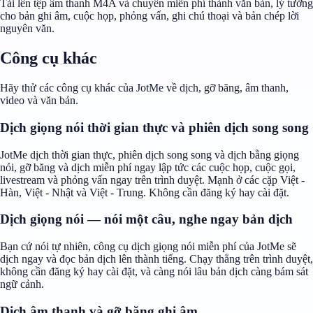
Tải lên tệp âm thanh M4A và chuyển miễn phí thành văn bản, lý tưởng
cho bản ghi âm, cuộc họp, phỏng vấn, ghi chú thoại và bản chép lời
nguyên văn.
Công cụ khác
Hãy thử các công cụ khác của JotMe về dịch, gỡ băng, âm thanh,
video và văn bản.
Dịch giọng nói thời gian thực và phiên dịch song song
JotMe dịch thời gian thực, phiên dịch song song và dịch bằng giọng
nói, gỡ băng và dịch miễn phí ngay lập tức các cuộc họp, cuộc gọi,
livestream và phỏng vấn ngay trên trình duyệt. Mạnh ở các cặp Việt -
Hàn, Việt - Nhật và Việt - Trung. Không cần đăng ký hay cài đặt.
Dịch giọng nói — nói một câu, nghe ngay bản dịch
Bạn cứ nói tự nhiên, công cụ dịch giọng nói miễn phí của JotMe sẽ
dịch ngay và đọc bản dịch lên thành tiếng. Chạy thẳng trên trình duyệt,
không cần đăng ký hay cài đặt, và càng nói lâu bản dịch càng bám sát
ngữ cảnh.
Dịch âm thanh và gỡ băng ghi âm