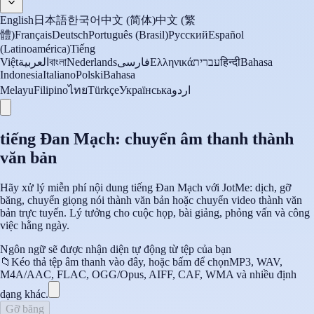
English
日本語
한국어
中文 (简体)
中文 (繁
體)
Français
Deutsch
Português (Brasil)
Русский
Español
(Latinoamérica)
Tiếng
Việt
العربية
বাংলা
Nederlands
فارسی
Ελληνικά
עברית
हिन्दी
Bahasa
Indonesia
Italiano
Polski
Bahasa
Melayu
Filipino
ไทย
Türkçe
Українська
اردو
tiếng Đan Mạch: chuyển âm thanh thành
văn bản
Hãy xử lý miễn phí nội dung tiếng Đan Mạch với JotMe: dịch, gỡ
băng, chuyển giọng nói thành văn bản hoặc chuyển video thành văn
bản trực tuyến. Lý tưởng cho cuộc họp, bài giảng, phỏng vấn và công
việc hằng ngày.
Ngôn ngữ sẽ được nhận diện tự động từ tệp của bạn
📁
Kéo thả tệp âm thanh vào đây, hoặc bấm để chọn
MP3, WAV,
M4A/AAC, FLAC, OGG/Opus, AIFF, CAF, WMA và nhiều định
dạng khác.
Gỡ băng