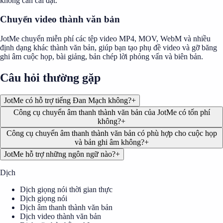
không cần cài đặt.
Chuyển video thành văn bản
JotMe chuyển miễn phí các tệp video MP4, MOV, WebM và nhiều
định dạng khác thành văn bản, giúp bạn tạo phụ đề video và gỡ băng
ghi âm cuộc họp, bài giảng, bản chép lời phỏng vấn và biên bản.
Câu hỏi thường gặp
JotMe có hỗ trợ tiếng Đan Mạch không?
+
Công cụ chuyển âm thanh thành văn bản của JotMe có tốn phí
không?
+
Công cụ chuyển âm thanh thành văn bản có phù hợp cho cuộc họp
và bản ghi âm không?
+
JotMe hỗ trợ những ngôn ngữ nào?
+
Dịch
Dịch giọng nói thời gian thực
Dịch giọng nói
Dịch âm thanh thành văn bản
Dịch video thành văn bản