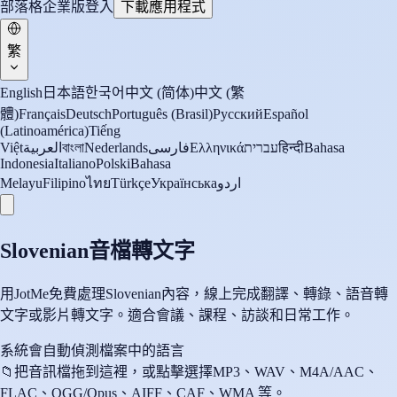
部落格
企業版
登入
下載應用程式
繁
English
日本語
한국어
中文 (简体)
中文 (繁
體)
Français
Deutsch
Português (Brasil)
Русский
Español
(Latinoamérica)
Tiếng
Việt
العربية
বাংলা
Nederlands
فارسی
Ελληνικά
עברית
हिन्दी
Bahasa
Indonesia
Italiano
Polski
Bahasa
Melayu
Filipino
ไทย
Türkçe
Українська
اردو
Slovenian音檔轉文字
用JotMe免費處理Slovenian內容，線上完成翻譯、轉錄、語音轉
文字或影片轉文字。適合會議、課程、訪談和日常工作。
系統會自動偵測檔案中的語言
📁
把音訊檔拖到這裡，或點擊選擇
MP3、WAV、M4A/AAC、
FLAC、OGG/Opus、AIFF、CAF、WMA 等。