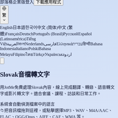
部落格
企業版
登入
下載應用程式
繁
English
日本語
한국어
中文 (简体)
中文 (繁
體)
Français
Deutsch
Português (Brasil)
Русский
Español
(Latinoamérica)
Tiếng
Việt
العربية
বাংলা
Nederlands
فارسی
Ελληνικά
עברית
हिन्दी
Bahasa
Indonesia
Italiano
Polski
Bahasa
Melayu
Filipino
ไทย
Türkçe
Українська
اردو
Slovak音檔轉文字
用JotMe免費處理Slovak內容，線上完成翻譯、轉錄、語音轉文
字或影片轉文字。適合會議、課程、訪談和日常工作。
系統會自動偵測檔案中的語言
📁
把音訊檔拖到這裡，或點擊選擇
MP3、WAV、M4A/AAC、
FLAC、OGG/Opus、AIFF、CAF、WMA 等。