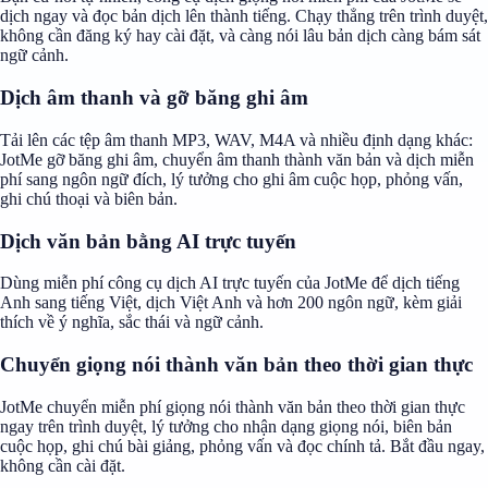
dịch ngay và đọc bản dịch lên thành tiếng. Chạy thẳng trên trình duyệt,
không cần đăng ký hay cài đặt, và càng nói lâu bản dịch càng bám sát
ngữ cảnh.
Dịch âm thanh và gỡ băng ghi âm
Tải lên các tệp âm thanh MP3, WAV, M4A và nhiều định dạng khác:
JotMe gỡ băng ghi âm, chuyển âm thanh thành văn bản và dịch miễn
phí sang ngôn ngữ đích, lý tưởng cho ghi âm cuộc họp, phỏng vấn,
ghi chú thoại và biên bản.
Dịch văn bản bằng AI trực tuyến
Dùng miễn phí công cụ dịch AI trực tuyến của JotMe để dịch tiếng
Anh sang tiếng Việt, dịch Việt Anh và hơn 200 ngôn ngữ, kèm giải
thích về ý nghĩa, sắc thái và ngữ cảnh.
Chuyển giọng nói thành văn bản theo thời gian thực
JotMe chuyển miễn phí giọng nói thành văn bản theo thời gian thực
ngay trên trình duyệt, lý tưởng cho nhận dạng giọng nói, biên bản
cuộc họp, ghi chú bài giảng, phỏng vấn và đọc chính tả. Bắt đầu ngay,
không cần cài đặt.