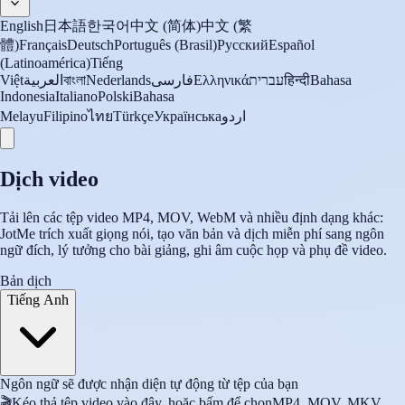
English
日本語
한국어
中文 (简体)
中文 (繁
體)
Français
Deutsch
Português (Brasil)
Русский
Español
(Latinoamérica)
Tiếng
Việt
العربية
বাংলা
Nederlands
فارسی
Ελληνικά
עברית
हिन्दी
Bahasa
Indonesia
Italiano
Polski
Bahasa
Melayu
Filipino
ไทย
Türkçe
Українська
اردو
Dịch video
Tải lên các tệp video MP4, MOV, WebM và nhiều định dạng khác:
JotMe trích xuất giọng nói, tạo văn bản và dịch miễn phí sang ngôn
ngữ đích, lý tưởng cho bài giảng, ghi âm cuộc họp và phụ đề video.
Bản dịch
Tiếng Anh
Ngôn ngữ sẽ được nhận diện tự động từ tệp của bạn
🎬
Kéo thả tệp video vào đây, hoặc bấm để chọn
MP4, MOV, MKV,