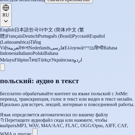
RU
English
日本語
한국어
中文 (简体)
中文 (繁
體)
Français
Deutsch
Português (Brasil)
Русский
Español
(Latinoamérica)
Tiếng
Việt
العربية
বাংলা
Nederlands
فارسی
Ελληνικά
עברית
हिन्दी
Bahasa
Indonesia
Italiano
Polski
Bahasa
Melayu
Filipino
ไทย
Türkçe
Українська
اردو
польский: аудио в текст
Бесплатно обрабатывайте контент на языке польский с JotMe:
перевод, транскрипция, голос в текст или видео в текст онлайн.
Идеально для встреч, лекций, интервью и повседневной работы.
Язык определяется автоматически по вашему файлу
📁
Перетащите аудиофайл сюда или нажмите, чтобы
выбрать
MP3, WAV, M4A/AAC, FLAC, OGG/Opus, AIFF, CAF,
WMA и другие.