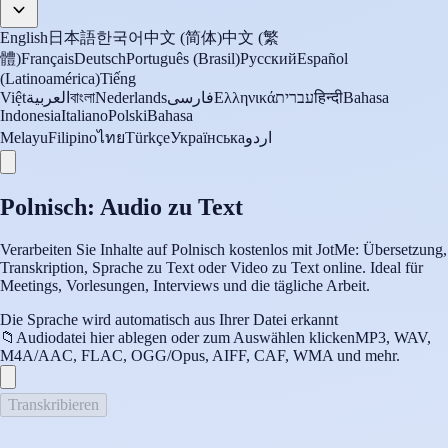
English
日本語
한국어
中文 (简体)
中文 (繁
體)
Français
Deutsch
Português (Brasil)
Русский
Español
(Latinoamérica)
Tiếng
Việt
العربية
বাংলা
Nederlands
فارسی
Ελληνικά
עברית
हिन्दी
Bahasa
Indonesia
Italiano
Polski
Bahasa
Melayu
Filipino
ไทย
Türkçe
Українська
اردو
Polnisch: Audio zu Text
Verarbeiten Sie Inhalte auf Polnisch kostenlos mit JotMe: Übersetzung,
Transkription, Sprache zu Text oder Video zu Text online. Ideal für
Meetings, Vorlesungen, Interviews und die tägliche Arbeit.
Die Sprache wird automatisch aus Ihrer Datei erkannt
📁
Audiodatei hier ablegen oder zum Auswählen klicken
MP3, WAV,
M4A/AAC, FLAC, OGG/Opus, AIFF, CAF, WMA und mehr.
Transkribieren