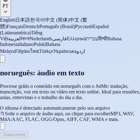
PT
English
日本語
한국어
中文 (简体)
中文 (繁
體)
Français
Deutsch
Português (Brasil)
Русский
Español
(Latinoamérica)
Tiếng
Việt
العربية
বাংলা
Nederlands
فارسی
Ελληνικά
עברית
हिन्दी
Bahasa
Indonesia
Italiano
Polski
Bahasa
Melayu
Filipino
ไทย
Türkçe
Українська
اردو
norueguês: áudio em texto
Processe grátis o conteúdo em norueguês com o JotMe: tradução,
transcrição, voz em texto ou vídeo em texto online. Ideal para reuniões,
aulas, entrevistas e o trabalho do dia a dia.
O idioma é detectado automaticamente pelo seu arquivo
📁
Solte o arquivo de áudio aqui, ou clique para escolher
MP3, WAV,
M4A/AAC, FLAC, OGG/Opus, AIFF, CAF, WMA e mais.
Transcrever