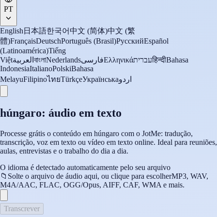
PT
English
日本語
한국어
中文 (简体)
中文 (繁
體)
Français
Deutsch
Português (Brasil)
Русский
Español
(Latinoamérica)
Tiếng
Việt
العربية
বাংলা
Nederlands
فارسی
Ελληνικά
עברית
हिन्दी
Bahasa
Indonesia
Italiano
Polski
Bahasa
Melayu
Filipino
ไทย
Türkçe
Українська
اردو
húngaro: áudio em texto
Processe grátis o conteúdo em húngaro com o JotMe: tradução,
transcrição, voz em texto ou vídeo em texto online. Ideal para reuniões,
aulas, entrevistas e o trabalho do dia a dia.
O idioma é detectado automaticamente pelo seu arquivo
📁
Solte o arquivo de áudio aqui, ou clique para escolher
MP3, WAV,
M4A/AAC, FLAC, OGG/Opus, AIFF, CAF, WMA e mais.
Transcrever