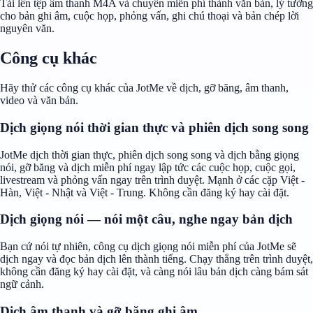
Tải lên tệp âm thanh M4A và chuyển miễn phí thành văn bản, lý tưởng
cho bản ghi âm, cuộc họp, phỏng vấn, ghi chú thoại và bản chép lời
nguyên văn.
Công cụ khác
Hãy thử các công cụ khác của JotMe về dịch, gỡ băng, âm thanh,
video và văn bản.
Dịch giọng nói thời gian thực và phiên dịch song song
JotMe dịch thời gian thực, phiên dịch song song và dịch bằng giọng
nói, gỡ băng và dịch miễn phí ngay lập tức các cuộc họp, cuộc gọi,
livestream và phỏng vấn ngay trên trình duyệt. Mạnh ở các cặp Việt -
Hàn, Việt - Nhật và Việt - Trung. Không cần đăng ký hay cài đặt.
Dịch giọng nói — nói một câu, nghe ngay bản dịch
Bạn cứ nói tự nhiên, công cụ dịch giọng nói miễn phí của JotMe sẽ
dịch ngay và đọc bản dịch lên thành tiếng. Chạy thẳng trên trình duyệt,
không cần đăng ký hay cài đặt, và càng nói lâu bản dịch càng bám sát
ngữ cảnh.
Dịch âm thanh và gỡ băng ghi âm