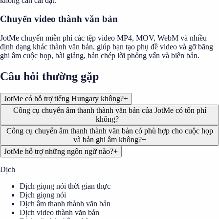
không cần cài đặt.
Chuyển video thành văn bản
JotMe chuyển miễn phí các tệp video MP4, MOV, WebM và nhiều
định dạng khác thành văn bản, giúp bạn tạo phụ đề video và gỡ băng
ghi âm cuộc họp, bài giảng, bản chép lời phỏng vấn và biên bản.
Câu hỏi thường gặp
JotMe có hỗ trợ tiếng Hungary không?
+
Công cụ chuyển âm thanh thành văn bản của JotMe có tốn phí
không?
+
Công cụ chuyển âm thanh thành văn bản có phù hợp cho cuộc họp
và bản ghi âm không?
+
JotMe hỗ trợ những ngôn ngữ nào?
+
Dịch
Dịch giọng nói thời gian thực
Dịch giọng nói
Dịch âm thanh thành văn bản
Dịch video thành văn bản