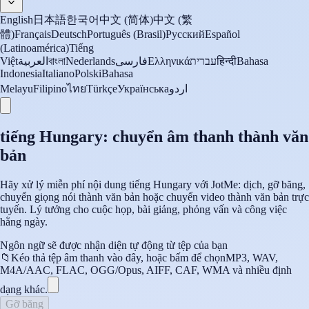
English
日本語
한국어
中文 (简体)
中文 (繁
體)
Français
Deutsch
Português (Brasil)
Русский
Español
(Latinoamérica)
Tiếng
Việt
العربية
বাংলা
Nederlands
فارسی
Ελληνικά
עברית
हिन्दी
Bahasa
Indonesia
Italiano
Polski
Bahasa
Melayu
Filipino
ไทย
Türkçe
Українська
اردو
tiếng Hungary: chuyển âm thanh thành văn
bản
Hãy xử lý miễn phí nội dung tiếng Hungary với JotMe: dịch, gỡ băng,
chuyển giọng nói thành văn bản hoặc chuyển video thành văn bản trực
tuyến. Lý tưởng cho cuộc họp, bài giảng, phỏng vấn và công việc
hằng ngày.
Ngôn ngữ sẽ được nhận diện tự động từ tệp của bạn
📁
Kéo thả tệp âm thanh vào đây, hoặc bấm để chọn
MP3, WAV,
M4A/AAC, FLAC, OGG/Opus, AIFF, CAF, WMA và nhiều định
dạng khác.
Gỡ băng