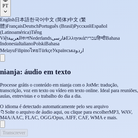
PT
English
日本語
한국어
中文 (简体)
中文 (繁
體)
Français
Deutsch
Português (Brasil)
Русский
Español
(Latinoamérica)
Tiếng
Việt
العربية
বাংলা
Nederlands
فارسی
Ελληνικά
עברית
हिन्दी
Bahasa
Indonesia
Italiano
Polski
Bahasa
Melayu
Filipino
ไทย
Türkçe
Українська
اردو
nianja: áudio em texto
Processe grátis o conteúdo em nianja com o JotMe: tradução,
transcrição, voz em texto ou vídeo em texto online. Ideal para reuniões,
aulas, entrevistas e o trabalho do dia a dia.
O idioma é detectado automaticamente pelo seu arquivo
📁
Solte o arquivo de áudio aqui, ou clique para escolher
MP3, WAV,
M4A/AAC, FLAC, OGG/Opus, AIFF, CAF, WMA e mais.
Transcrever