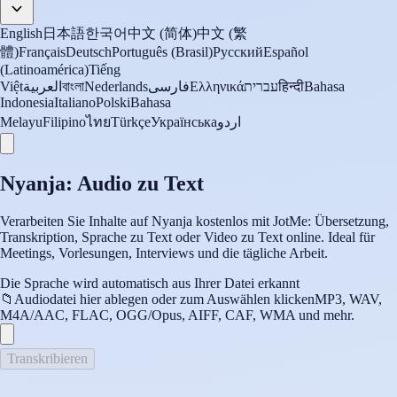
English
日本語
한국어
中文 (简体)
中文 (繁
體)
Français
Deutsch
Português (Brasil)
Русский
Español
(Latinoamérica)
Tiếng
Việt
العربية
বাংলা
Nederlands
فارسی
Ελληνικά
עברית
हिन्दी
Bahasa
Indonesia
Italiano
Polski
Bahasa
Melayu
Filipino
ไทย
Türkçe
Українська
اردو
Nyanja: Audio zu Text
Verarbeiten Sie Inhalte auf Nyanja kostenlos mit JotMe: Übersetzung,
Transkription, Sprache zu Text oder Video zu Text online. Ideal für
Meetings, Vorlesungen, Interviews und die tägliche Arbeit.
Die Sprache wird automatisch aus Ihrer Datei erkannt
📁
Audiodatei hier ablegen oder zum Auswählen klicken
MP3, WAV,
M4A/AAC, FLAC, OGG/Opus, AIFF, CAF, WMA und mehr.
Transkribieren