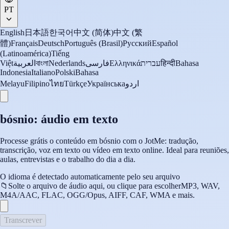
PT
English
日本語
한국어
中文 (简体)
中文 (繁
體)
Français
Deutsch
Português (Brasil)
Русский
Español
(Latinoamérica)
Tiếng
Việt
العربية
বাংলা
Nederlands
فارسی
Ελληνικά
עברית
हिन्दी
Bahasa
Indonesia
Italiano
Polski
Bahasa
Melayu
Filipino
ไทย
Türkçe
Українська
اردو
bósnio: áudio em texto
Processe grátis o conteúdo em bósnio com o JotMe: tradução,
transcrição, voz em texto ou vídeo em texto online. Ideal para reuniões,
aulas, entrevistas e o trabalho do dia a dia.
O idioma é detectado automaticamente pelo seu arquivo
📁
Solte o arquivo de áudio aqui, ou clique para escolher
MP3, WAV,
M4A/AAC, FLAC, OGG/Opus, AIFF, CAF, WMA e mais.
Transcrever