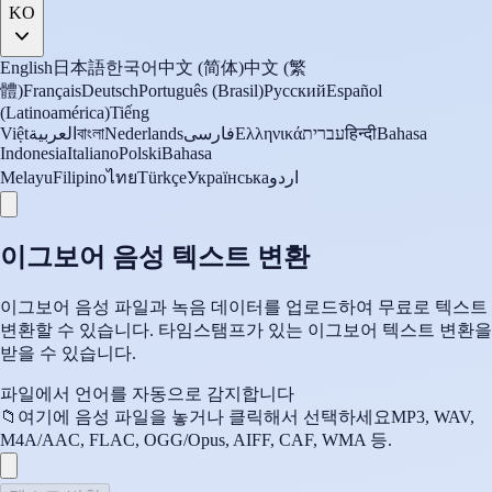
KO
English
日本語
한국어
中文 (简体)
中文 (繁
體)
Français
Deutsch
Português (Brasil)
Русский
Español
(Latinoamérica)
Tiếng
Việt
العربية
বাংলা
Nederlands
فارسی
Ελληνικά
עברית
हिन्दी
Bahasa
Indonesia
Italiano
Polski
Bahasa
Melayu
Filipino
ไทย
Türkçe
Українська
اردو
이그보어 음성 텍스트 변환
이그보어 음성 파일과 녹음 데이터를 업로드하여 무료로 텍스트
변환할 수 있습니다. 타임스탬프가 있는 이그보어 텍스트 변환을
받을 수 있습니다.
파일에서 언어를 자동으로 감지합니다
📁
여기에 음성 파일을 놓거나 클릭해서 선택하세요
MP3, WAV,
M4A/AAC, FLAC, OGG/Opus, AIFF, CAF, WMA 등.