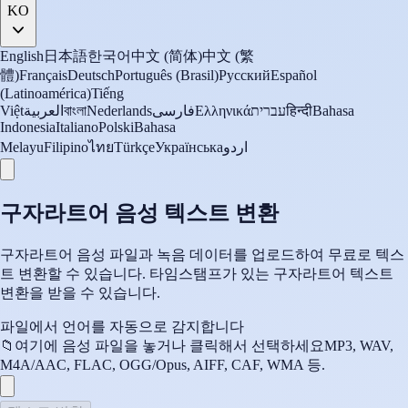
KO
English
日本語
한국어
中文 (简体)
中文 (繁
體)
Français
Deutsch
Português (Brasil)
Русский
Español
(Latinoamérica)
Tiếng
Việt
العربية
বাংলা
Nederlands
فارسی
Ελληνικά
עברית
हिन्दी
Bahasa
Indonesia
Italiano
Polski
Bahasa
Melayu
Filipino
ไทย
Türkçe
Українська
اردو
구자라트어 음성 텍스트 변환
구자라트어 음성 파일과 녹음 데이터를 업로드하여 무료로 텍스
트 변환할 수 있습니다. 타임스탬프가 있는 구자라트어 텍스트
변환을 받을 수 있습니다.
파일에서 언어를 자동으로 감지합니다
📁
여기에 음성 파일을 놓거나 클릭해서 선택하세요
MP3, WAV,
M4A/AAC, FLAC, OGG/Opus, AIFF, CAF, WMA 등.