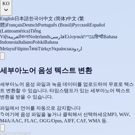
KO
English
日本語
한국어
中文 (简体)
中文 (繁
體)
Français
Deutsch
Português (Brasil)
Русский
Español
(Latinoamérica)
Tiếng
Việt
العربية
বাংলা
Nederlands
فارسی
Ελληνικά
עברית
हिन्दी
Bahasa
Indonesia
Italiano
Polski
Bahasa
Melayu
Filipino
ไทย
Türkçe
Українська
اردو
세부아노어 음성 텍스트 변환
세부아노어 음성 파일과 녹음 데이터를 업로드하여 무료로 텍스
트 변환할 수 있습니다. 타임스탬프가 있는 세부아노어 텍스트
변환을 받을 수 있습니다.
파일에서 언어를 자동으로 감지합니다
📁
여기에 음성 파일을 놓거나 클릭해서 선택하세요
MP3, WAV,
M4A/AAC, FLAC, OGG/Opus, AIFF, CAF, WMA 등.