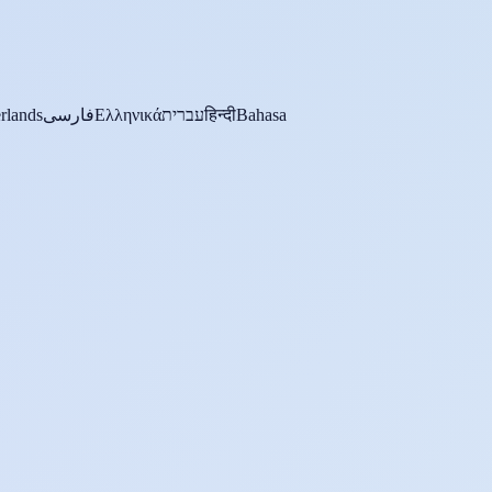
rlands
فارسی
Ελληνικά
עברית
हिन्दी
Bahasa