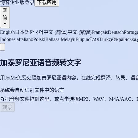
博客
企业版
登录
下载应用
简
English
日本語
한국어
中文 (简体)
中文 (繁體)
Français
Deutsch
Portugu
Indonesia
Italiano
Polski
Bahasa Melayu
Filipino
ไทย
Türkçe
Українська
加泰罗尼亚语音频转文字
用JotMe免费处理加泰罗尼亚语内容，在线完成翻译、转录、
系统会自动识别文件中的语言
📁
把音频文件拖到这里，或点击选择
MP3、WAV、M4A/AAC、
转录