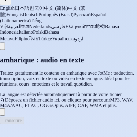
English
日本語
한국어
中文 (简体)
中文 (繁
體)
Français
Deutsch
Português (Brasil)
Русский
Español
(Latinoamérica)
Tiếng
Việt
العربية
বাংলা
Nederlands
فارسی
Ελληνικά
עברית
हिन्दी
Bahasa
Indonesia
Italiano
Polski
Bahasa
Melayu
Filipino
ไทย
Türkçe
Українська
اردو
amharique : audio en texte
Traitez gratuitement le contenu en amharique avec JotMe : traduction,
transcription, voix en texte ou vidéo en texte en ligne. Idéal pour les
réunions, cours, entretiens et le travail quotidien.
La langue est détectée automatiquement à partir de votre fichier
📁
Déposez un fichier audio ici, ou cliquez pour parcourir
MP3, WAV,
M4A/AAC, FLAC, OGG/Opus, AIFF, CAF, WMA et plus.
Transcrire