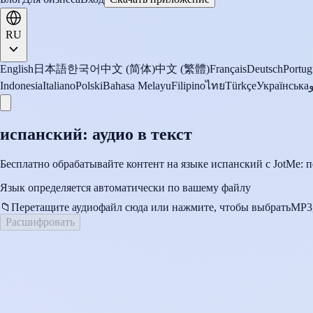
RU
English
日本語
한국어
中文 (简体)
中文 (繁體)
Français
Deutsch
Portug
Indonesia
Italiano
Polski
Bahasa Melayu
Filipino
ไทย
Türkçe
Українська
испанский: аудио в текст
Бесплатно обрабатывайте контент на языке испанский с JotMe: п
Язык определяется автоматически по вашему файлу
📁
Перетащите аудиофайл сюда или нажмите, чтобы выбрать
MP3
Расшифровать