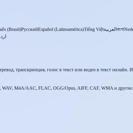
uês (Brasil)
Русский
Español (Latinoamérica)
Tiếng Việt
العربية
বাংলা
Nede
اردو
еревод, транскрипция, голос в текст или видео в текст онлайн. 
, WAV, M4A/AAC, FLAC, OGG/Opus, AIFF, CAF, WMA и другие