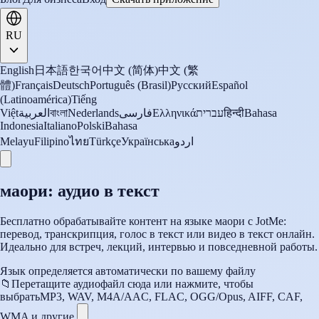
RU
English
日本語
한국어
中文 (简体)
中文 (繁
體)
Français
Deutsch
Português (Brasil)
Русский
Español
(Latinoamérica)
Tiếng
Việt
العربية
বাংলা
Nederlands
فارسی
Ελληνικά
עברית
हिन्दी
Bahasa
Indonesia
Italiano
Polski
Bahasa
Melayu
Filipino
ไทย
Türkçe
Українська
اردو
маори: аудио в текст
Бесплатно обрабатывайте контент на языке маори с JotMe:
перевод, транскрипция, голос в текст или видео в текст онлайн.
Идеально для встреч, лекций, интервью и повседневной работы.
Язык определяется автоматически по вашему файлу
📁
Перетащите аудиофайл сюда или нажмите, чтобы
выбрать
MP3, WAV, M4A/AAC, FLAC, OGG/Opus, AIFF, CAF,
WMA и другие.