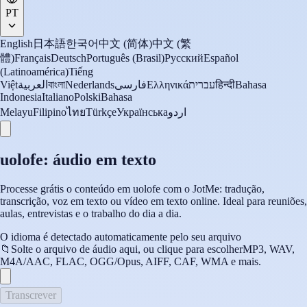
PT
English
日本語
한국어
中文 (简体)
中文 (繁
體)
Français
Deutsch
Português (Brasil)
Русский
Español
(Latinoamérica)
Tiếng
Việt
العربية
বাংলা
Nederlands
فارسی
Ελληνικά
עברית
हिन्दी
Bahasa
Indonesia
Italiano
Polski
Bahasa
Melayu
Filipino
ไทย
Türkçe
Українська
اردو
uolofe: áudio em texto
Processe grátis o conteúdo em uolofe com o JotMe: tradução,
transcrição, voz em texto ou vídeo em texto online. Ideal para reuniões,
aulas, entrevistas e o trabalho do dia a dia.
O idioma é detectado automaticamente pelo seu arquivo
📁
Solte o arquivo de áudio aqui, ou clique para escolher
MP3, WAV,
M4A/AAC, FLAC, OGG/Opus, AIFF, CAF, WMA e mais.
Transcrever