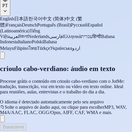
PT
English
日本語
한국어
中文 (简体)
中文 (繁
體)
Français
Deutsch
Português (Brasil)
Русский
Español
(Latinoamérica)
Tiếng
Việt
العربية
বাংলা
Nederlands
فارسی
Ελληνικά
עברית
हिन्दी
Bahasa
Indonesia
Italiano
Polski
Bahasa
Melayu
Filipino
ไทย
Türkçe
Українська
اردو
crioulo cabo-verdiano: áudio em texto
Processe grátis o conteúdo em crioulo cabo-verdiano com o JotMe:
tradução, transcrição, voz em texto ou vídeo em texto online. Ideal
para reuniões, aulas, entrevistas e o trabalho do dia a dia.
O idioma é detectado automaticamente pelo seu arquivo
📁
Solte o arquivo de áudio aqui, ou clique para escolher
MP3, WAV,
M4A/AAC, FLAC, OGG/Opus, AIFF, CAF, WMA e mais.
Transcrever