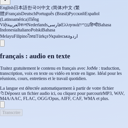
English
日本語
한국어
中文 (简体)
中文 (繁
體)
Français
Deutsch
Português (Brasil)
Русский
Español
(Latinoamérica)
Tiếng
Việt
العربية
বাংলা
Nederlands
فارسی
Ελληνικά
עברית
हिन्दी
Bahasa
Indonesia
Italiano
Polski
Bahasa
Melayu
Filipino
ไทย
Türkçe
Українська
اردو
français : audio en texte
Traitez gratuitement le contenu en français avec JotMe : traduction,
transcription, voix en texte ou vidéo en texte en ligne. Idéal pour les
réunions, cours, entretiens et le travail quotidien.
La langue est détectée automatiquement à partir de votre fichier
📁
Déposez un fichier audio ici, ou cliquez pour parcourir
MP3, WAV,
M4A/AAC, FLAC, OGG/Opus, AIFF, CAF, WMA et plus.
Transcrire