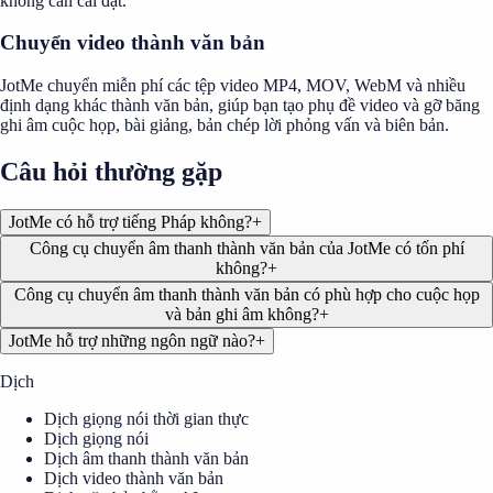
không cần cài đặt.
Chuyển video thành văn bản
JotMe chuyển miễn phí các tệp video MP4, MOV, WebM và nhiều
định dạng khác thành văn bản, giúp bạn tạo phụ đề video và gỡ băng
ghi âm cuộc họp, bài giảng, bản chép lời phỏng vấn và biên bản.
Câu hỏi thường gặp
JotMe có hỗ trợ tiếng Pháp không?
+
Công cụ chuyển âm thanh thành văn bản của JotMe có tốn phí
không?
+
Công cụ chuyển âm thanh thành văn bản có phù hợp cho cuộc họp
và bản ghi âm không?
+
JotMe hỗ trợ những ngôn ngữ nào?
+
Dịch
Dịch giọng nói thời gian thực
Dịch giọng nói
Dịch âm thanh thành văn bản
Dịch video thành văn bản