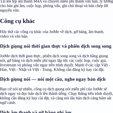
Tải lên tệp âm thanh M4A và chuyển miễn phí thành văn bản, lý tưởng
cho bản ghi âm, cuộc họp, phỏng vấn, ghi chú thoại và bản chép lời
nguyên văn.
Công cụ khác
Hãy thử các công cụ khác của JotMe về dịch, gỡ băng, âm thanh,
video và văn bản.
Dịch giọng nói thời gian thực và phiên dịch song song
JotMe dịch thời gian thực, phiên dịch song song và dịch bằng giọng
nói, gỡ băng và dịch miễn phí ngay lập tức các cuộc họp, cuộc gọi,
livestream và phỏng vấn ngay trên trình duyệt. Mạnh ở các cặp Việt -
Hàn, Việt - Nhật và Việt - Trung. Không cần đăng ký hay cài đặt.
Dịch giọng nói — nói một câu, nghe ngay bản dịch
Bạn cứ nói tự nhiên, công cụ dịch giọng nói miễn phí của JotMe sẽ
dịch ngay và đọc bản dịch lên thành tiếng. Chạy thẳng trên trình duyệt,
không cần đăng ký hay cài đặt, và càng nói lâu bản dịch càng bám sát
ngữ cảnh.
Dịch âm thanh và gỡ băng ghi âm