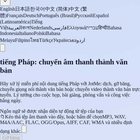
English
日本語
한국어
中文 (简体)
中文 (繁
體)
Français
Deutsch
Português (Brasil)
Русский
Español
(Latinoamérica)
Tiếng
Việt
العربية
বাংলা
Nederlands
فارسی
Ελληνικά
עברית
हिन्दी
Bahasa
Indonesia
Italiano
Polski
Bahasa
Melayu
Filipino
ไทย
Türkçe
Українська
اردو
tiếng Pháp: chuyển âm thanh thành văn
bản
Hãy xử lý miễn phí nội dung tiếng Pháp với JotMe: dịch, gỡ băng,
chuyển giọng nói thành văn bản hoặc chuyển video thành văn bản trực
tuyến. Lý tưởng cho cuộc họp, bài giảng, phỏng vấn và công việc
hằng ngày.
Ngôn ngữ sẽ được nhận diện tự động từ tệp của bạn
📁
Kéo thả tệp âm thanh vào đây, hoặc bấm để chọn
MP3, WAV,
M4A/AAC, FLAC, OGG/Opus, AIFF, CAF, WMA và nhiều định
dạng khác.
Gỡ băng