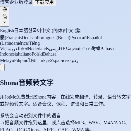
博客
企业版
登录
下载应用
简
English
日本語
한국어
中文 (简体)
中文 (繁
體)
Français
Deutsch
Português (Brasil)
Русский
Español
(Latinoamérica)
Tiếng
Việt
العربية
বাংলা
Nederlands
فارسی
Ελληνικά
עברית
हिन्दी
Bahasa
Indonesia
Italiano
Polski
Bahasa
Melayu
Filipino
ไทย
Türkçe
Українська
اردو
Shona音频转文字
用JotMe免费处理Shona内容，在线完成翻译、转录、语音转文字
或视频转文字。适合会议、课程、访谈和日常工作。
系统会自动识别文件中的语言
📁
把音频文件拖到这里，或点击选择
MP3、WAV、M4A/AAC、
FLAC、OGG/Opus、AIFF、CAF、WMA 等。