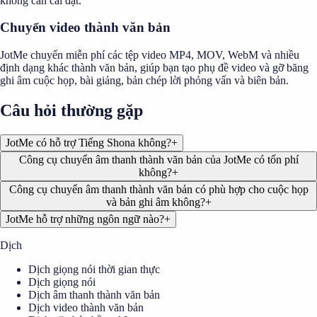
không cần cài đặt.
Chuyển video thành văn bản
JotMe chuyển miễn phí các tệp video MP4, MOV, WebM và nhiều
định dạng khác thành văn bản, giúp bạn tạo phụ đề video và gỡ băng
ghi âm cuộc họp, bài giảng, bản chép lời phỏng vấn và biên bản.
Câu hỏi thường gặp
JotMe có hỗ trợ Tiếng Shona không?
+
Công cụ chuyển âm thanh thành văn bản của JotMe có tốn phí
không?
+
Công cụ chuyển âm thanh thành văn bản có phù hợp cho cuộc họp
và bản ghi âm không?
+
JotMe hỗ trợ những ngôn ngữ nào?
+
Dịch
Dịch giọng nói thời gian thực
Dịch giọng nói
Dịch âm thanh thành văn bản
Dịch video thành văn bản