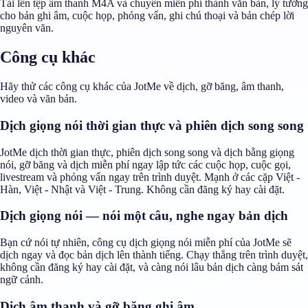
Tải lên tệp âm thanh M4A và chuyển miễn phí thành văn bản, lý tưởng
cho bản ghi âm, cuộc họp, phỏng vấn, ghi chú thoại và bản chép lời
nguyên văn.
Công cụ khác
Hãy thử các công cụ khác của JotMe về dịch, gỡ băng, âm thanh,
video và văn bản.
Dịch giọng nói thời gian thực và phiên dịch song song
JotMe dịch thời gian thực, phiên dịch song song và dịch bằng giọng
nói, gỡ băng và dịch miễn phí ngay lập tức các cuộc họp, cuộc gọi,
livestream và phỏng vấn ngay trên trình duyệt. Mạnh ở các cặp Việt -
Hàn, Việt - Nhật và Việt - Trung. Không cần đăng ký hay cài đặt.
Dịch giọng nói — nói một câu, nghe ngay bản dịch
Bạn cứ nói tự nhiên, công cụ dịch giọng nói miễn phí của JotMe sẽ
dịch ngay và đọc bản dịch lên thành tiếng. Chạy thẳng trên trình duyệt,
không cần đăng ký hay cài đặt, và càng nói lâu bản dịch càng bám sát
ngữ cảnh.
Dịch âm thanh và gỡ băng ghi âm