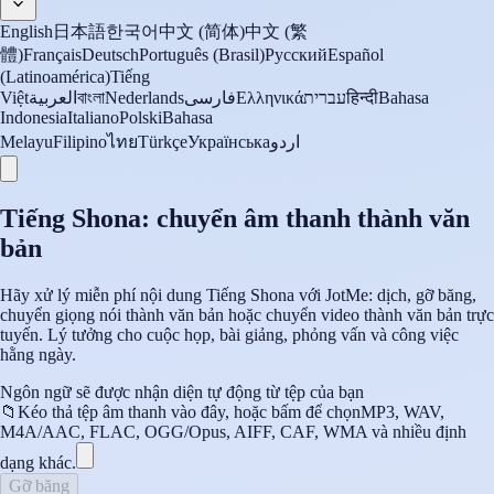
English
日本語
한국어
中文 (简体)
中文 (繁
體)
Français
Deutsch
Português (Brasil)
Русский
Español
(Latinoamérica)
Tiếng
Việt
العربية
বাংলা
Nederlands
فارسی
Ελληνικά
עברית
हिन्दी
Bahasa
Indonesia
Italiano
Polski
Bahasa
Melayu
Filipino
ไทย
Türkçe
Українська
اردو
Tiếng Shona: chuyển âm thanh thành văn
bản
Hãy xử lý miễn phí nội dung Tiếng Shona với JotMe: dịch, gỡ băng,
chuyển giọng nói thành văn bản hoặc chuyển video thành văn bản trực
tuyến. Lý tưởng cho cuộc họp, bài giảng, phỏng vấn và công việc
hằng ngày.
Ngôn ngữ sẽ được nhận diện tự động từ tệp của bạn
📁
Kéo thả tệp âm thanh vào đây, hoặc bấm để chọn
MP3, WAV,
M4A/AAC, FLAC, OGG/Opus, AIFF, CAF, WMA và nhiều định
dạng khác.
Gỡ băng