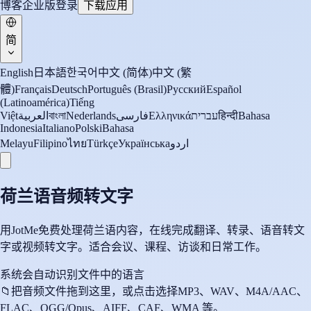
博客
企业版
登录
下载应用
简
English
日本語
한국어
中文 (简体)
中文 (繁
體)
Français
Deutsch
Português (Brasil)
Русский
Español
(Latinoamérica)
Tiếng
Việt
العربية
বাংলা
Nederlands
فارسی
Ελληνικά
עברית
हिन्दी
Bahasa
Indonesia
Italiano
Polski
Bahasa
Melayu
Filipino
ไทย
Türkçe
Українська
اردو
荷兰语音频转文字
用JotMe免费处理荷兰语内容，在线完成翻译、转录、语音转文
字或视频转文字。适合会议、课程、访谈和日常工作。
系统会自动识别文件中的语言
📁
把音频文件拖到这里，或点击选择
MP3、WAV、M4A/AAC、
FLAC、OGG/Opus、AIFF、CAF、WMA 等。