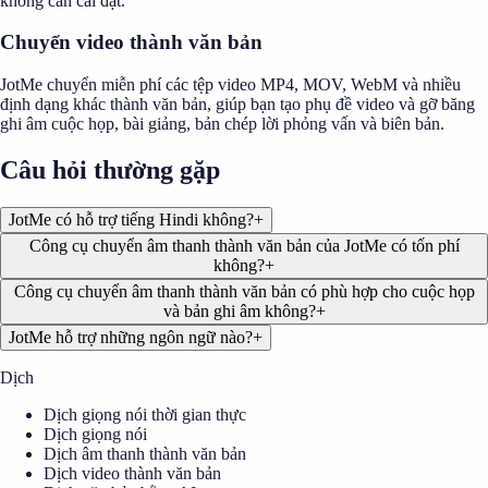
không cần cài đặt.
Chuyển video thành văn bản
JotMe chuyển miễn phí các tệp video MP4, MOV, WebM và nhiều
định dạng khác thành văn bản, giúp bạn tạo phụ đề video và gỡ băng
ghi âm cuộc họp, bài giảng, bản chép lời phỏng vấn và biên bản.
Câu hỏi thường gặp
JotMe có hỗ trợ tiếng Hindi không?
+
Công cụ chuyển âm thanh thành văn bản của JotMe có tốn phí
không?
+
Công cụ chuyển âm thanh thành văn bản có phù hợp cho cuộc họp
và bản ghi âm không?
+
JotMe hỗ trợ những ngôn ngữ nào?
+
Dịch
Dịch giọng nói thời gian thực
Dịch giọng nói
Dịch âm thanh thành văn bản
Dịch video thành văn bản