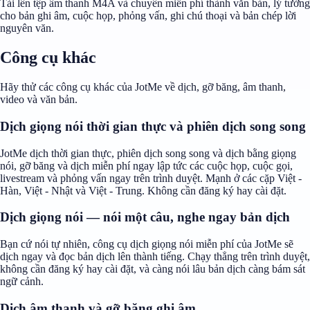
Tải lên tệp âm thanh M4A và chuyển miễn phí thành văn bản, lý tưởng
cho bản ghi âm, cuộc họp, phỏng vấn, ghi chú thoại và bản chép lời
nguyên văn.
Công cụ khác
Hãy thử các công cụ khác của JotMe về dịch, gỡ băng, âm thanh,
video và văn bản.
Dịch giọng nói thời gian thực và phiên dịch song song
JotMe dịch thời gian thực, phiên dịch song song và dịch bằng giọng
nói, gỡ băng và dịch miễn phí ngay lập tức các cuộc họp, cuộc gọi,
livestream và phỏng vấn ngay trên trình duyệt. Mạnh ở các cặp Việt -
Hàn, Việt - Nhật và Việt - Trung. Không cần đăng ký hay cài đặt.
Dịch giọng nói — nói một câu, nghe ngay bản dịch
Bạn cứ nói tự nhiên, công cụ dịch giọng nói miễn phí của JotMe sẽ
dịch ngay và đọc bản dịch lên thành tiếng. Chạy thẳng trên trình duyệt,
không cần đăng ký hay cài đặt, và càng nói lâu bản dịch càng bám sát
ngữ cảnh.
Dịch âm thanh và gỡ băng ghi âm