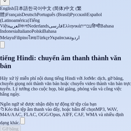
English
日本語
한국어
中文 (简体)
中文 (繁
體)
Français
Deutsch
Português (Brasil)
Русский
Español
(Latinoamérica)
Tiếng
Việt
العربية
বাংলা
Nederlands
فارسی
Ελληνικά
עברית
हिन्दी
Bahasa
Indonesia
Italiano
Polski
Bahasa
Melayu
Filipino
ไทย
Türkçe
Українська
اردو
tiếng Hindi: chuyển âm thanh thành văn
bản
Hãy xử lý miễn phí nội dung tiếng Hindi với JotMe: dịch, gỡ băng,
chuyển giọng nói thành văn bản hoặc chuyển video thành văn bản trực
tuyến. Lý tưởng cho cuộc họp, bài giảng, phỏng vấn và công việc
hằng ngày.
Ngôn ngữ sẽ được nhận diện tự động từ tệp của bạn
📁
Kéo thả tệp âm thanh vào đây, hoặc bấm để chọn
MP3, WAV,
M4A/AAC, FLAC, OGG/Opus, AIFF, CAF, WMA và nhiều định
dạng khác.
Gỡ băng