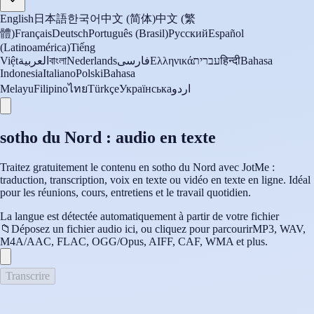
English
日本語
한국어
中文 (简体)
中文 (繁
體)
Français
Deutsch
Português (Brasil)
Русский
Español
(Latinoamérica)
Tiếng
Việt
العربية
বাংলা
Nederlands
فارسی
Ελληνικά
עברית
हिन्दी
Bahasa
Indonesia
Italiano
Polski
Bahasa
Melayu
Filipino
ไทย
Türkçe
Українська
اردو
sotho du Nord : audio en texte
Traitez gratuitement le contenu en sotho du Nord avec JotMe :
traduction, transcription, voix en texte ou vidéo en texte en ligne. Idéal
pour les réunions, cours, entretiens et le travail quotidien.
La langue est détectée automatiquement à partir de votre fichier
📁
Déposez un fichier audio ici, ou cliquez pour parcourir
MP3, WAV,
M4A/AAC, FLAC, OGG/Opus, AIFF, CAF, WMA et plus.
Transcrire