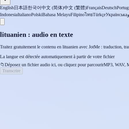
English
日本語
한국어
中文 (简体)
中文 (繁體)
Français
Deutsch
Portug
Indonesia
Italiano
Polski
Bahasa Melayu
Filipino
ไทย
Türkçe
Українська
lituanien : audio en texte
Traitez gratuitement le contenu en lituanien avec JotMe : traduction, tran
La langue est détectée automatiquement à partir de votre fichier
📁
Déposez un fichier audio ici, ou cliquez pour parcourir
MP3, WAV, M
Transcrire