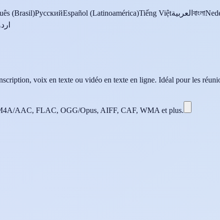
uês (Brasil)
Русский
Español (Latinoamérica)
Tiếng Việt
العربية
বাংলা
Nede
اردو
scription, voix en texte ou vidéo en texte en ligne. Idéal pour les réunion
4A/AAC, FLAC, OGG/Opus, AIFF, CAF, WMA et plus.