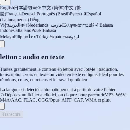
English
日本語
한국어
中文 (简体)
中文 (繁
體)
Français
Deutsch
Português (Brasil)
Русский
Español
(Latinoamérica)
Tiếng
Việt
العربية
বাংলা
Nederlands
فارسی
Ελληνικά
עברית
हिन्दी
Bahasa
Indonesia
Italiano
Polski
Bahasa
Melayu
Filipino
ไทย
Türkçe
Українська
اردو
letton : audio en texte
Traitez gratuitement le contenu en letton avec JotMe : traduction,
transcription, voix en texte ou vidéo en texte en ligne. Idéal pour les
réunions, cours, entretiens et le travail quotidien.
La langue est détectée automatiquement à partir de votre fichier
📁
Déposez un fichier audio ici, ou cliquez pour parcourir
MP3, WAV,
M4A/AAC, FLAC, OGG/Opus, AIFF, CAF, WMA et plus.
Transcrire