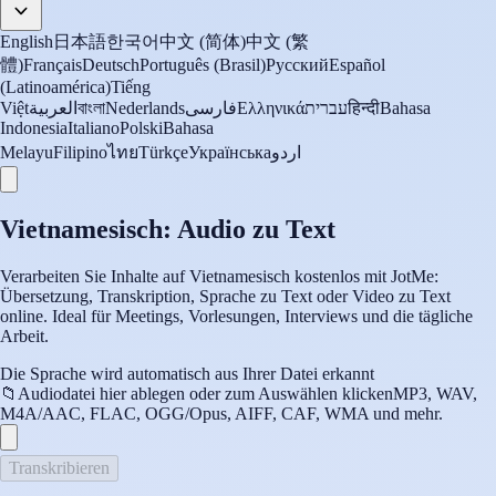
English
日本語
한국어
中文 (简体)
中文 (繁
體)
Français
Deutsch
Português (Brasil)
Русский
Español
(Latinoamérica)
Tiếng
Việt
العربية
বাংলা
Nederlands
فارسی
Ελληνικά
עברית
हिन्दी
Bahasa
Indonesia
Italiano
Polski
Bahasa
Melayu
Filipino
ไทย
Türkçe
Українська
اردو
Vietnamesisch: Audio zu Text
Verarbeiten Sie Inhalte auf Vietnamesisch kostenlos mit JotMe:
Übersetzung, Transkription, Sprache zu Text oder Video zu Text
online. Ideal für Meetings, Vorlesungen, Interviews und die tägliche
Arbeit.
Die Sprache wird automatisch aus Ihrer Datei erkannt
📁
Audiodatei hier ablegen oder zum Auswählen klicken
MP3, WAV,
M4A/AAC, FLAC, OGG/Opus, AIFF, CAF, WMA und mehr.
Transkribieren